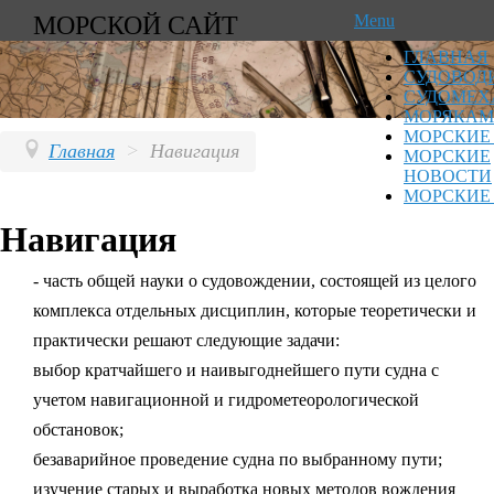
МОРСКОЙ САЙТ
Menu
ГЛАВНАЯ
СУДОВОД
СУДОМЕХ
МОРЯКАМ
МОРСКИЕ
Главная
>
Навигация
МОРСКИЕ
НОВОСТИ
МОРСКИЕ
Навигация
- часть общей науки о судовождении, состоящей из целого
комплекса отдельных дисциплин, которые теоретически и
практически решают следующие задачи:
выбор кратчайшего и наивыгоднейшего пути судна с
учетом навигационной и гидрометеорологической
обстановок;
безаварийное проведение судна по выбранному пути;
изучение старых и выработка новых методов вождения