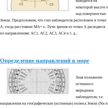
находится на
некоторой высоте е
над поверхностью
Земли. Предположим, что глаз наблюдателя расположен в точке
А, тогда расстояние МА= е. Лучи зрения из точки А расходятся
по направлениям: АC1, АС2, АС3, АС4 и т. д...
Определение направлений в море
Зная положение
истинного
меридиана
наблюдателя, т.е.
направления на географические (истинные) полюса Земли (Nи и