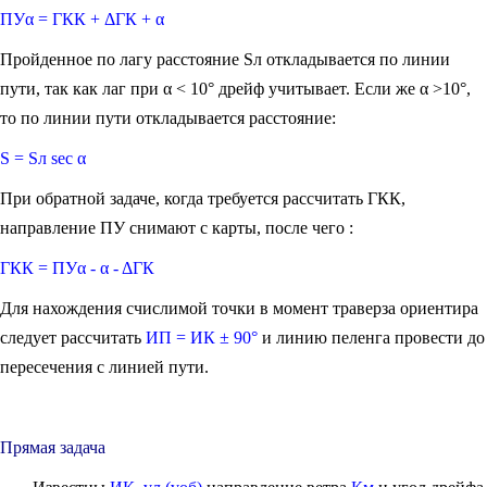
ПУα = ГКК + ΔГК + α
Пройденное по лагу расстояние Sл откладывается по линии
пути, так как лаг при α < 10° дрейф учитывает. Если же α >10°,
то по линии пути откладывается расстояние:
S = Sл sec α
При обратной задаче, когда требуется рассчитать ГКК,
направление ПУ снимают с карты, после чего :
ГКК = ПУα - α - ΔГК
Для нахождения счислимой точки в момент траверза ориентира
следует рассчитать
ИП = ИК ± 90°
и линию пеленга провести до
пересечения с линией пути.
Прямая задача