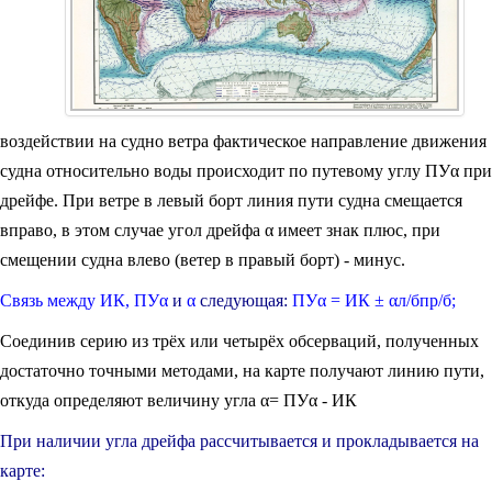
воздействии на судно ветра фактическое направление движения
судна относительно воды происходит по путевому углу ПУα при
дрейфе. При ветре в левый борт линия пути судна смещается
вправо, в этом случае угол дрейфа α имеет знак плюс, при
смещении судна влево (ветер в правый борт) - минус.
Связь между ИК, ПУα
и
α
следующая:
ПУα = ИК ± αл/бпр/б;
Соединив серию из трёх или четырёх обсерваций, полученных
достаточно точными методами, на карте получают линию пути,
откуда определяют величину угла α= ПУα - ИК
При наличии угла дрейфа рассчитывается и прокладывается на
карте: