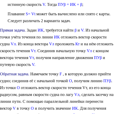
истинную скорость
V.
Тогда
ПУβ = ИК + β
;
Плавание
S= Vt
может быть вычислено или снято с карты.
Следует различать 2 варианта задач.
Прямая задача.
Задан
ИК
, требуется найти
β
и
V.
Из начальной
точки учёта течения по линии
ИК
отложить вектор скорости
судна
Vл.
Из конца вектора
Vл
проложить
Кт
и на нём отложить
скорость течения
Vт
. Соединив начальную точку
Vл
с концом
вектора течения
Vт
, получим направление движения
ПУβ
и
путевую скорость
V.
Обратная задача.
Намечаем точку
F
, в которую должно прийти
судно; соединив её с начальной точкой
О
, получим линию
ПУβ
.
Из точки
О
отложить вектор скорости течения Vт, из его конца
радиусом, равным скорости судна по лагу
Vл
, сделать засечку на
линии пути. С помощью параллельной линейки перенести
вектор
V
в точку
О
и получить значение
ИК
. Для получения