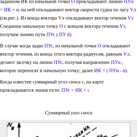
заданном ИК из начальной точки
О
прокладывают линию
ПУα
= ИК + α
, на ней откладывают вектор скорости судна по лагу
Vл
(см.рис.). Из конца вектора Vл откладывают вектор течения
Vт
.
Соединив начальную точку
О
с концом вектора течения
Vт
,
получим линию пути
ПУс ( ПУ β).
В случае когда задан
ПУс
, из начальной точки
О
откладывают
вектор течения, из конца этого вектора радиусом, равным
Vл
,
делают засечку на линии
ПУс
, получая направление
ПУα
,
которое переносят в начальную точку; далее
ИК = ( ПУα - α).
Когда известен суммарный угол сноса с, на карте
прокладывается линия пути:
ПУс = ИК + с
Суммарный угол сноса