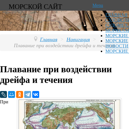
МОРСКОЙ САЙТ
Menu
ГЛАВНАЯ
СУДОВОД
СУДОМЕХ
МОРЯКАМ
МОРСКИЕ
Главная
>
Навигация
>
МОРСКИЕ
Плавание при воздействии дрейфа и течения
НОВОСТИ
МОРСКИЕ
Плавание при воздействии
дрейфа и течения
При