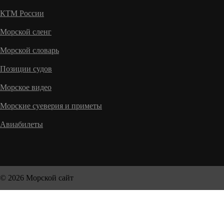
КТМ России
Морской сленг
Морской словарь
Позиции судов
Морское видео
Морские суеверия и приметы
Авиабилеты
© 2026 Морской сайт