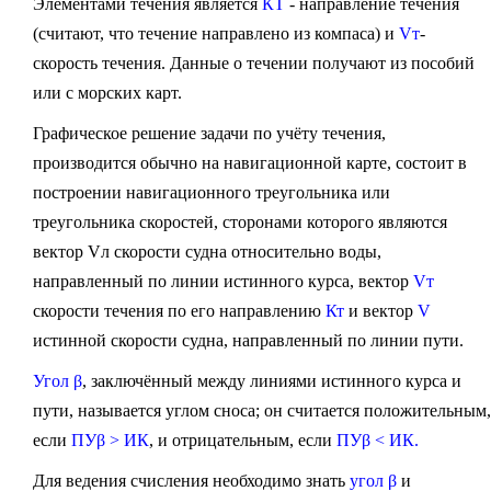
Элементами течения является
КT
- направление течения
(считают, что течение направлено из компаса) и
Vт
-
скорость течения. Данные о течении получают из пособий
или с морских карт.
Графическое решение задачи по учёту течения,
производится обычно на навигационной карте, состоит в
построении навигационного треугольника или
треугольника скоростей, сторонами которого являются
вектор Vл скорости судна относительно воды,
направленный по линии истинного курса, вектор
Vт
скорости течения по его направлению
Кт
и вектор
V
истинной скорости судна, направленный по линии пути.
Угол β
, заключённый между линиями истинного курса и
пути, называется углом сноса; он считается положительным,
если
ПУβ > ИК
, и отрицательным, если
ПУβ < ИК.
Для ведения счисления необходимо знать
угол β
и