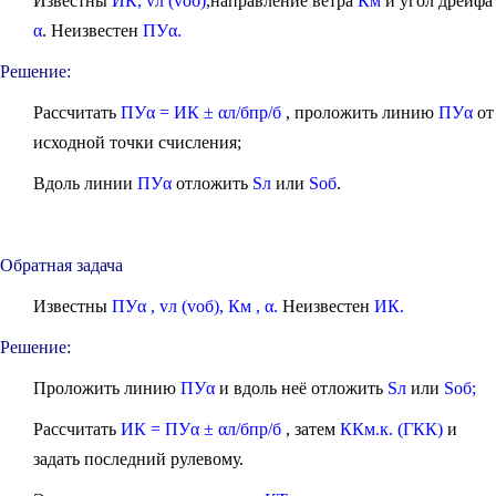
Известны
ИК, vл (vоб)
,направление ветра
Км
и угол дрейфа
α
. Неизвестен
ПУα.
Решение:
Рассчитать
ПУα = ИК ± αл/бпр/б
, проложить линию
ПУα
от
исходной точки счисления;
Вдоль линии
ПУα
отложить
Sл
или
Sоб
.
Обратная задача
Известны
ПУα , vл (vоб), Км , α.
Неизвестен
ИК.
Решение:
Проложить линию
ПУα
и вдоль неё отложить
Sл
или
Sоб;
Рассчитать
ИК = ПУα ± αл/бпр/б
, затем
ККм.к. (ГКК)
и
задать последний рулевому.