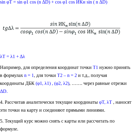
sin φT = sin φ1 cos (n ΔD) + cos φ1 cos ИКн sin ( n ΔD)
λT = λ1 + Δλ
Например, для определения координат точки
T1
нужно принять
в формулах
n = 1
, для точки
Т2 – n = 2
и т.д., получая
координаты ДБК
(φ1, λ1) , (φ2, λ2)
, ……. через равные отрезки
ΔD.
4. Рассчитав аналитически текущие координаты
φT, λT
, наносят
эти точки на карту и соединяют прямыми линиями.
5. Текущий курс можно снять с карты или рассчитать по
формуле.