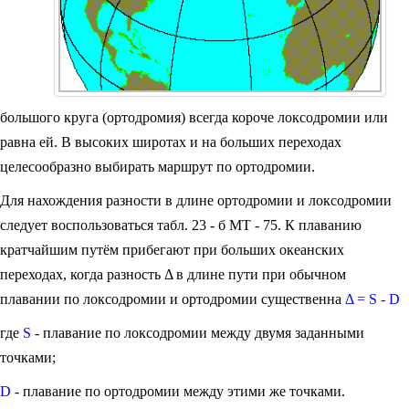
большого круга (ортодромия) всегда короче локсодромии или
равна ей. В высоких широтах и на больших переходах
целесообразно выбирать маршрут по ортодромии.
Для нахождения разности в длине ортодромии и локсодромии
следует воспользоваться табл. 23 - б МТ - 75. К плаванию
кратчайшим путём прибегают при больших океанских
переходах, когда разность Δ в длине пути при обычном
плавании по локсодромии и ортодромии существенна
Δ = S - D
где
S
- плавание по локсодромии между двумя заданными
точками;
D
- плавание по ортодромии между этими же точками.