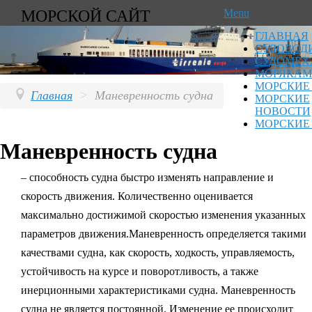
МОРСКОЙ САЙТ
Menu
ГЛАВНАЯ
СУДОВОД
СУДОМЕХ
МОРЯКАМ
МОРСКИЕ
Главная
>
Маневренность судна
МОРСКИЕ
НОВОСТИ
МОРСКИЕ
Маневренность судна
– способность судна быстро изменять направление и
скорость движения. Количественно оценивается
максимально достижимой скоростью изменения указанных
параметров движения.Маневренность определяется такими
качествами судна, как скорость, ходкость, управляемость,
устойчивость на курсе и поворотливость, а также
инерционными характеристиками судна. Маневренность
судна не является постоянной. Изменение ее происходит