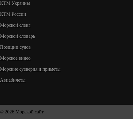
КТМ Украины
КТМ России
Морской сленг
Морской словарь
Позиции судов
Морское видео
Морские суеверия и приметы
Авиабилеты
© 2026 Морской сайт