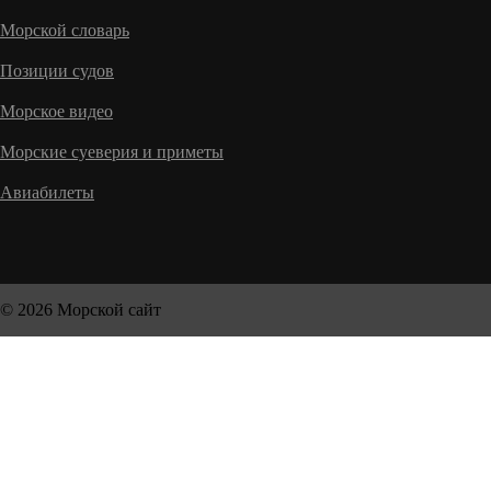
Морской словарь
Позиции судов
Морское видео
Морские суеверия и приметы
Авиабилеты
© 2026 Морской сайт