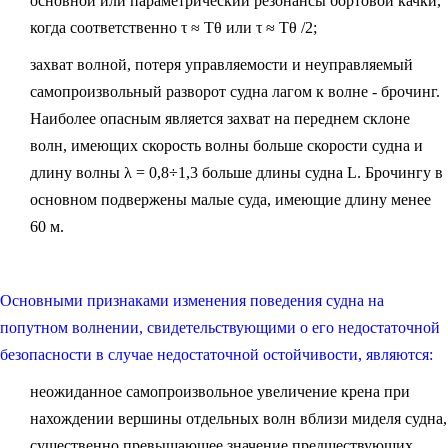
основной или параметрический резонансы бортовой качки,
когда соответственно τ ≈ Тθ или τ ≈ Тθ /2;
захват волной, потеря управляемости и неуправляемый
самопроизвольный разворот судна лагом к волне - брочинг.
Наиболее опасным является захват на переднем склоне
волн, имеющих скорость волны больше скорости судна и
длину волны λ = 0,8÷1,3 больше длины судна L. Брочингу в
основном подвержены малые суда, имеющие длину менее
60 м.
Основными признаками изменения поведения судна на
попутном волнении, свидетельствующими о его недостаточной
безопасности в случае недостаточной остойчивости, являются:
неожиданное самопроизвольное увеличение крена при
нахождении вершины отдельных волн вблизи миделя судна,
существенно превышающее значение предшествующих