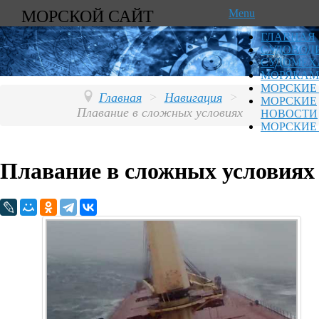
МОРСКОЙ САЙТ
Menu
ГЛАВНАЯ
СУДОВОД
СУДОМЕХ
МОРЯКАМ
МОРСКИЕ
Главная
>
Навигация
>
МОРСКИЕ
Плавание в сложных условиях
НОВОСТИ
МОРСКИЕ
Плавание в сложных условиях