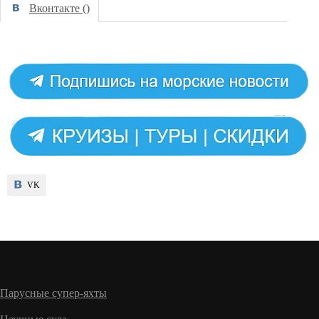
Вконтакте (
)
VK
VK
Парусные супер-яхты