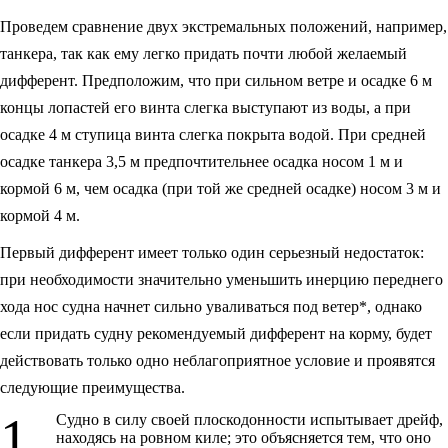
Проведем сравнение двух экстремальных положений, например,
танкера, так как ему легко придать почти любой желаемый
дифферент. Предположим, что при сильном ветре и осадке 6 м
концы лопастей его винта слегка выступают из воды, а при
осадке 4 м ступица винта слегка покрыта водой. При средней
осадке танкера 3,5 м предпочтительнее осадка носом 1 м и
кормой 6 м, чем осадка (при той же средней осадке) носом 3 м и
кормой 4 м.
Первый дифферент имеет только один серьезный недостаток:
при необходимости значительно уменьшить инерцию переднего
хода нос судна начнет сильно уваливаться под ветер*, однако
если придать судну рекомендуемый дифферент на корму, будет
действовать только одно неблагоприятное условие и проявятся
следующие преимущества.
1.
Судно в силу своей плоскодонности испытывает дрейф,
находясь на ровном киле; это объясняется тем, что оно