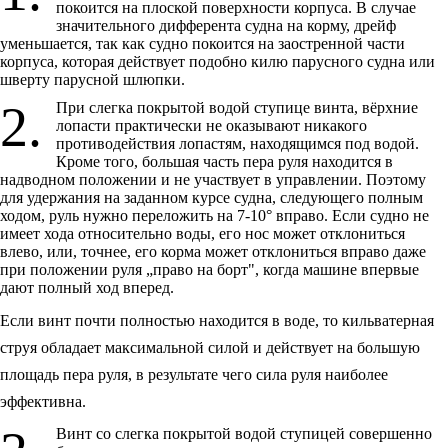
покоится на плоской поверхности корпуса. В случае
значительного дифферента судна на корму, дрейф
уменьшается, так как судно покоится на заостренной части
корпуса, которая действует подобно килю парусного судна или
шверту парусной шлюпки.
2.
При слегка покрытой водой ступице винта, вёрхние
лопасти практически не оказывают никакого
противодействия лопастям, находящимся под водой.
Кроме того, большая часть пера руля находится в
надводном положении и не участвует в управлении. Поэтому
для удержания на заданном курсе судна, следующего полным
ходом, руль нужно переложить на 7-10° вправо. Если судно не
имеет хода относительно воды, его нос может отклониться
влево, или, точнее, его корма может отклониться вправо даже
при положении руля „право на борт", когда машине впервые
дают полный ход вперед.
Если винт почти полностью находится в воде, то кильватерная
струя обладает максимальной силой и действует на большую
площадь пера руля, в результате чего сила руля наиболее
эффективна.
Винт со слегка покрытой водой ступицей совершенно