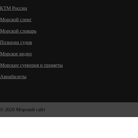
КТМ России
Морской сленг
Морской словарь
Позиции судов
Морское видео
Морские суеверия и приметы
Авиабилеты
© 2026 Морской сайт