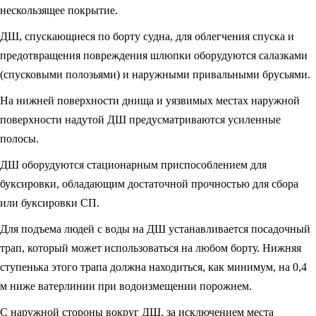
нескользящее по­крытие.
ДШ, спускающиеся по борту судна, для облегчения спуска и
предотвраще­ния повреждения шлюпки оборудуются салазками
(спусковыми полозьями) и на­ружными привальными брусьями.
На нижней поверхности днища и уязвимых местах наружной
поверхности надутой ДШ предусматриваются усиленные
полосы.
ДШ оборудуются стационарным приспособлением для
буксировки, обла­дающим достаточной прочностью для сбора
или буксировки СП.
Для подъема людей с воды на ДШ устанавливается посадочный
трап, ко­торый может использоваться на любом борту. Нижняя
ступенька этого трапа должна находиться, как минимум, на 0,4
м ниже ватерлинии при водоизмещении порожнем.
С наружной стороны вокруг ДШ, за исключением места