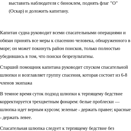
выставить наблюдателя с биноклем, поднять флаг "О"
(Оскар) и доложить капитану.
Капитан судна руководит всеми спасательными операциями и
обя­зан принять все меры к спасению человека, обнаруженного в
море; он может покинуть район поисков, только полностью
убедившись в том, что поиски безрезультатны.
Старший помощник капитана руководит спуском спасательной
шлюпки и возглавляет группу спасения, которая состоит из 6-8
членов экипажа
В темное время суток подход шлюпки к терпящему бедствие
кор­ректируется трехцветным фонарем: белые проблески —
шлюпка идет верным курсом; зеленые - держать правее; красные
- держать левее.
Спасательная шлюпка следует к терпящему бедствие без