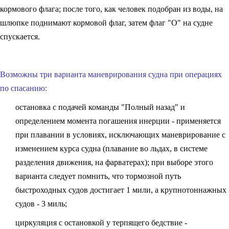
кормово­го флага; после того, как человек подобран из воды, на
шлюпке подни­мают кормовой флаг, затем флаг "О" на судне
спускается.
Возможны три варианта маневрирования судна при операциях
по спасанию:
остановка с подачей команды "Полный назад" и
определением мо­мента погашения инерции - применяется
при плавании в условиях, ис­ключающих маневрирование с
изменением курса судна (плавание во льдах, в системе
разделения движения, на фарватерах); при выборе это­го
варианта следует помнить, что тормозной путь
быстроходных судов достигает 1 мили, а крупнотоннажных
судов - 3 миль;
циркуляция с остановкой у терпящего бедствие -