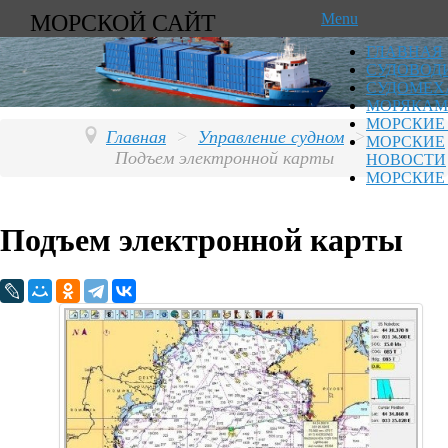
МОРСКОЙ САЙТ
Menu
ГЛАВНАЯ
СУДОВОД
СУДОМЕХ
МОРЯКАМ
МОРСКИЕ
Главная
>
Управление судном
>
МОРСКИЕ
Подъем электронной карты
НОВОСТИ
МОРСКИЕ
Подъем электронной карты