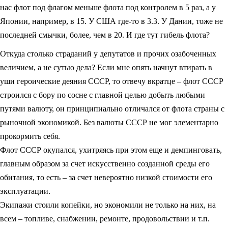
нас флот под флагом меньше флота под контролем в 5 раз, а у
Японии, например, в 15. У США где-то в 3.3. У Дании, тоже не
последней смычки, более, чем в 20. И где тут гибель флота?
Откуда столько страданий у депутатов и прочих озабоченных
величием, а не сутью дела? Если мне опять начнут втирать в
уши героические деяния СССР, то отвечу вкратце – флот СССР
строился с бору по сосне с главной целью добыть любыми
путями валюту, он принципиально отличался от флота страны с
рыночной экономикой. Без валюты СССР не мог элементарно
прокормить себя.
Флот СССР окупался, ухитряясь при этом еще и демпинговать,
главным образом за счет искусственно созданной среды его
обитания, то есть – за счет невероятно низкой стоимости его
эксплуатации.
Экипажи стоили копейки, но экономили не только на них, на
всем – топливе, снабжении, ремонте, продовольствии и т.п.