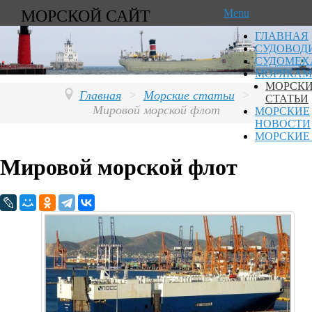
МОРСКОЙ САЙТ
Menu
ГЛАВНАЯ
СУДОВОД
СУДОМЕХ
МОРЯКАМ
МОРСК
Главная
>
Морские статьи
>
СТАТЬИ
Мировой морской флот
МОРСКИЕ
НОВОСТИ
МОРСКИЕ
Мировой морской флот