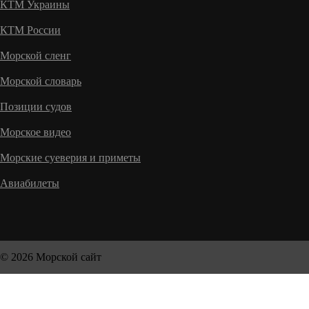
КТМ Украины
КТМ России
Морской сленг
Морской словарь
Позиции судов
Морское видео
Морские суеверия и приметы
Авиабилеты
© 2026 Морской сайт