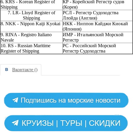
6. KRS - Korean Register of
КР - Корейский Регистр судов
Shipping
(Корея)
7. LR- Lloyd Register of
РСЛ - Регистр Судоходства
Shipping
Ллойда (Англия)
8.
NKK
-
Nippon
Kaiji
Kyokai
НКК - Ниппон
Кайджи
Киокай
(Япония)
9.
RINA
-
Registro
Italiano
ИМР - Итальянский Морской
Navale
Регистр
10. RS - Russian Maritime
PC
- Российский Морской
Register of Shipping
Регистр Судоходства
Вконтакте (
)