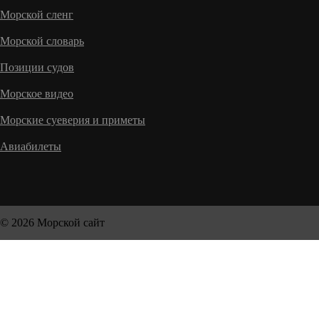
Морской сленг
Морской словарь
Позиции судов
Морское видео
Морские суеверия и приметы
Авиабилеты
© 2026 Морской сайт