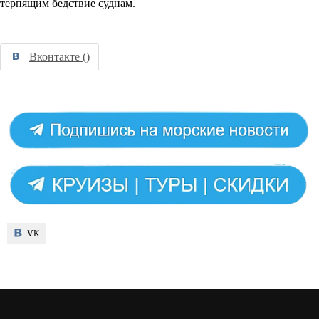
терпящим бедствие суднам.
Вконтакте (
)
VK
VK