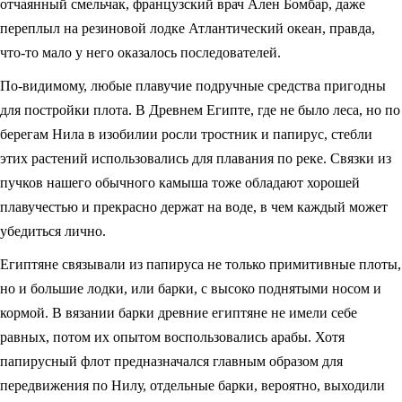
отчаянный смельчак, французский врач Ален Бомбар, даже
переплыл на резиновой лодке Атлантический океан, правда,
что-то мало у него оказалось последователей.
По-видимому, любые плавучие подручные средства пригодны
для постройки плота. В Древнем Египте, где не было леса, но по
берегам Нила в изобилии росли тростник и папирус, стебли
этих растений использовались для плавания по реке. Связки из
пучков нашего обычного камыша тоже обладают хорошей
плавучестью и прекрасно держат на воде, в чем каждый может
убедиться лично.
Египтяне связывали из папируса не только примитивные плоты,
но и большие лодки, или барки, с высоко поднятыми носом и
кормой. В вязании барки древние египтяне не имели себе
равных, потом их опытом воспользовались арабы. Хотя
папирусный флот предназначался главным образом для
передвижения по Нилу, отдельные барки, вероятно, выходили