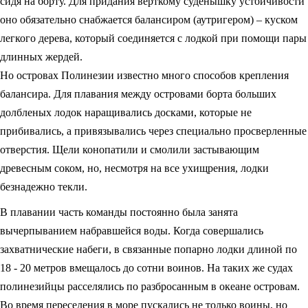
сидя на борту. Для придания верткому суденышку устойчивости
оно обязательно снабжается балансиром (аутригером) – куском
легкого дерева, который соединяется с лодкой при помощи пары
длинных жердей.
Но островах Полинезии известно много способов крепления
балансира. Для плавания между островами борта больших
долбленых лодок наращивались досками, которые не
прибивались, а привязывались через специально просверленные
отверстия. Щели конопатили и смолили застывающим
древесным соком, но, несмотря на все ухищрения, лодки
безнадежно текли.
В плавании часть команды постоянно была занята
вычерпыванием набравшейся воды. Когда совершались
захватнические набеги, в связанные попарно лодки длиной по
18 - 20 метров вмещалось до сотни воинов. На таких же судах
полинезийцы расселялись по разбросанным в океане островам.
Во время переселения в море пускались не только воины, но