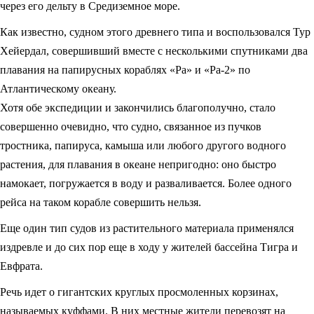
через его дельту в Средиземное море.
Как известно, судном этого древнего типа и воспользовался Тур
Хейердал, совершивший вместе с несколькими спутниками два
плавания на папирусных кораблях «Ра» и «Ра-2» по
Атлантическому океану.
Хотя обе экспедиции и закончились благополучно, стало
совершенно очевидно, что судно, связанное из пучков
тростника, папируса, камыша или любого другого водного
растения, для плавания в океане непригодно: оно быстро
намокает, погружается в воду и разваливается. Более одного
рейса на таком корабле совершить нельзя.
Еще один тип судов из растительного материала применялся
издревле и до сих пор еще в ходу у жителей бассейна Тигра и
Евфрата.
Речь идет о гигантских круглых просмоленных корзинах,
называемых куффами. В них местные жители перевозят на