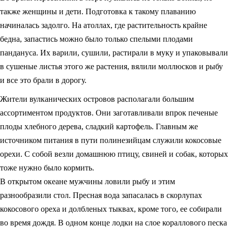
также женщины и дети. Подготовка к такому плаванию
начиналась задолго. На атоллах, где растительность крайне
бедна, запастись можно было только спелыми плодами
пандануса. Их варили, сушили, растирали в муку и упаковывали
в сушеные листья этого же растения, вялили моллюсков и рыбу
и все это брали в дорогу.
Жители вулканических островов располагали большим
ассортиментом продуктов. Они заготавливали впрок печеные
плоды хлебного дерева, сладкий картофель. Главным же
источником питания в пути полинезийцам служили кокосовые
орехи. С собой везли домашнюю птицу, свиней и собак, которых
тоже нужно было кормить.
В открытом океане мужчины ловили рыбу и этим
разнообразили стол. Пресная вода запасалась в скорлупах
кокосового ореха и долбленых тыквах, кроме того, ее собирали
во время дождя. В одном конце лодки на слое кораллового песка