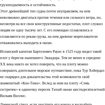
грузоподъемность и остойчивость.
Этот древнейший тип судна почти неуправляем, на нем
невозможно двигаться против течения или сильного ветра, но,
несмотря на все свои конструктивные недостатки, плот служил
людям не одну тысячу лет. С его помощью сплавлялись и
сплавляются по рекам грузы, на нем древние мореплаватели
отваживались выходить в океан.
Испанский капитан Бартоломео Рауис в 1525 году видел такой
плот у берегов нынешнего Эквадора. Тем не менее в середине
XX века никто не хотел поверить, что на плоту можно
совершить длительное морское путешествие, пока Тур Хейердал
не снарядил для доказательства этой возможности свой
знаменитый «Кон-Тики». Вслед за ним на плоту «Семь
сестричек» в одиночку пересек Тихий океан шестидесятилетний
Вильям Виллис.
Древесный ствол, если заострить его концы и выдолбить