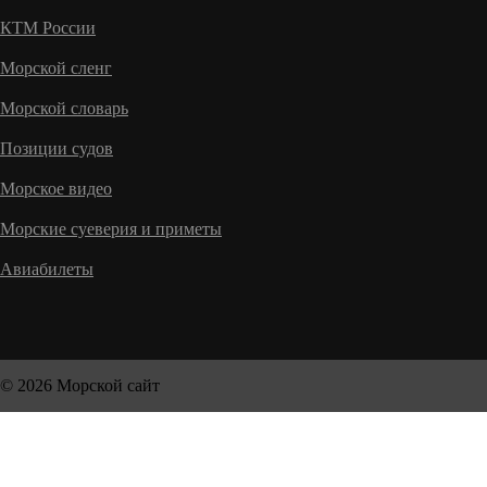
КТМ России
Морской сленг
Морской словарь
Позиции судов
Морское видео
Морские суеверия и приметы
Авиабилеты
© 2026 Морской сайт