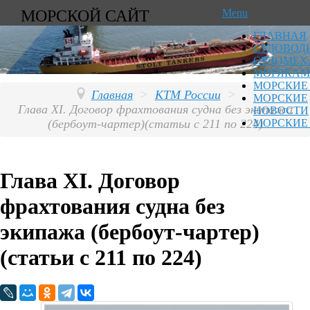
МОРСКОЙ САЙТ
Menu
ГЛАВНАЯ
СУДОВОД
СУДОМЕХ
МОРЯКАМ
МОРСКИЕ
Главная
>
КТМ России
>
МОРСКИЕ
Глава XI. Договор фрахтования судна без экипажа
НОВОСТИ
(бербоут-чартер)(статьи с 211 по 224)
МОРСКИЕ
Глава XI. Договор
фрахтования судна без
экипажа (бербоут-чартер)
(статьи с 211 по 224)