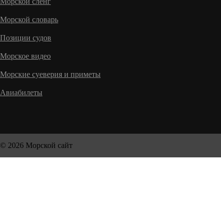
Морской сленг
Морской словарь
Позиции судов
Морское видео
Морские суеверия и приметы
Авиабилеты
© 2026 Морской сайт