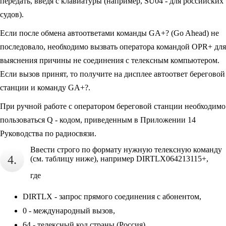
передать, введя с клавиатуры (например, SU04 - для российских
судов).
Если после обмена автоответами команды GA+? (Go Ahead) не
последовало, необходимо вызвать оператора командой OPR+ для
выяснения причины не соединения с телексным компьютером.
Если вызов принят, то получите на дисплее автоответ береговой
станции и команду GA+?.
При ручной работе с оператором береговой станции необходимо
пользоваться Q - кодом, приведенным в Приложении 14
Руководства по радиосвязи.
Ввести строго по формату нужную телексную команду
4.
(см. таблицу ниже), например DIRTLX064213115+,
где
DIRTLX - запрос прямого соединения с абонентом,
0 - международный вызов,
64 - телексный код страны (Россия),