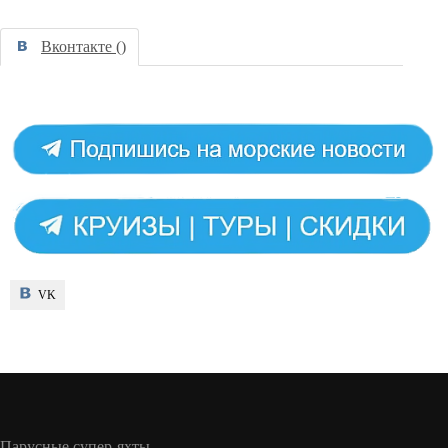
Вконтакте (
)
VK
VK
Парусные супер-яхты