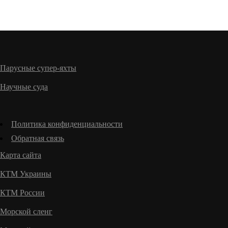
Парусные супер-яхты
Научные суда
Политика конфиденциальности
Обратная связь
Карта сайта
КТМ Украины
КТМ России
Морской сленг