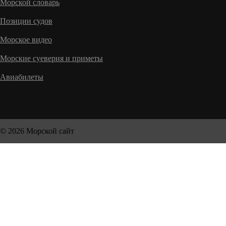
Морской словарь
Позиции судов
Морское видео
Морские суеверия и приметы
Авиабилеты
© 2026 Морской сайт