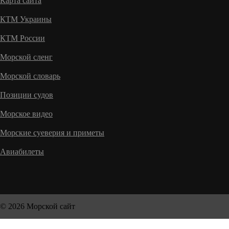
Карта сайта
КТМ Украины
КТМ России
Морской сленг
Морской словарь
Позиции судов
Морское видео
Морские суеверия и приметы
Авиабилеты
© 2026 Морской сайт