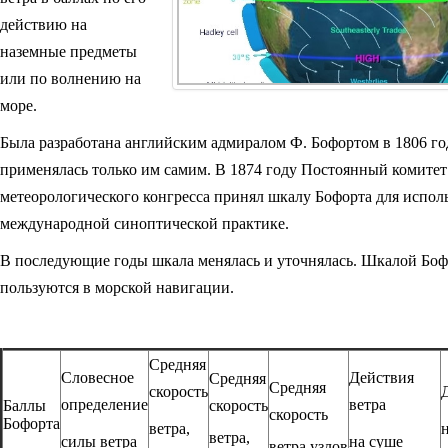
действию на
наземные предметы
или по волнению на
море.
Была разработана английским адмиралом Ф. Бофортом в 1806 го
применялась только им самим. В 1874 году Постоянный комите
метеорологического конгресса принял шкалу Бофорта для испол
международной синоптической практике.
В последующие годы шкала менялась и уточнялась. Шкалой Бо
пользуются в морской навигации.
Средняя
Словесное
Действия
Средняя
Средняя
скорость
определение
ветра
Баллы
скорость
скорость
Бофорта
ветра,
ветра,
силы ветра
на суше
ветра,узлов