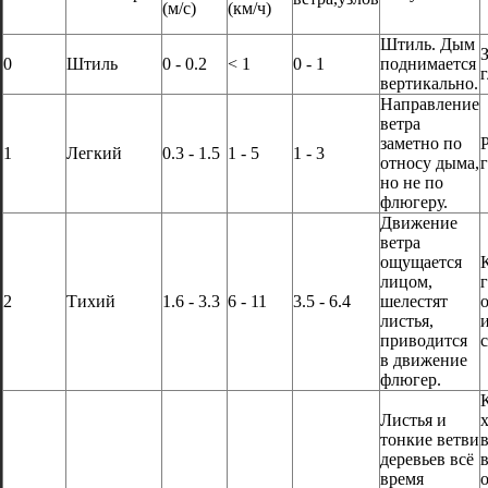
(м/с)
(км/ч)
Штиль. Дым
0
Штиль
0 - 0.2
< 1
0 - 1
поднимается
вертикально.
Направление
ветра
заметно по
1
Легкий
0.3 - 1.5
1 - 5
1 - 3
относу дыма,
г
но не по
флюгеру.
Движение
ветра
ощущается
лицом,
2
Тихий
1.6 - 3.3
6 - 11
3.5 - 6.4
шелестят
листья,
приводится
в движение
флюгер.
Листья и
тонкие ветви
деревьев всё
время