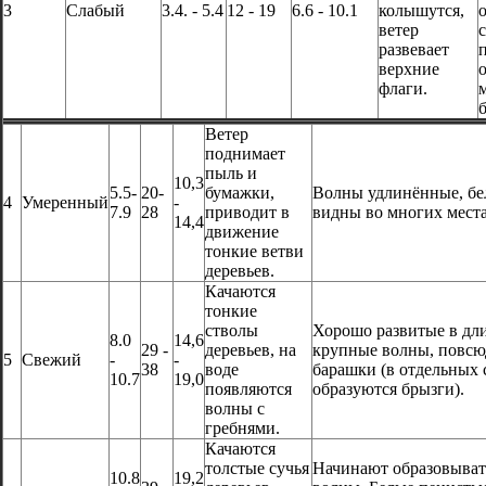
3
Слабый
3.4. - 5.4
12 - 19
6.6 - 10.1
колышутся,
ветер
развевает
верхние
флаги.
Ветер
поднимает
пыль и
10,3
5.5-
20-
бумажки,
Волны удлинённые, бе
4
Умеренный
-
7.9
28
приводит в
видны во многих места
14,4
движение
тонкие ветви
деревьев.
Качаются
тонкие
стволы
Хорошо развитые в дли
8.0
14,6
29 -
деревьев, на
крупные волны, повсю
5
Свежий
-
-
38
воде
барашки (в отдельных 
10.7
19,0
появляются
образуются брызги).
волны с
гребнями.
Качаются
толстые сучья
Начинают образовыват
10.8
19,2