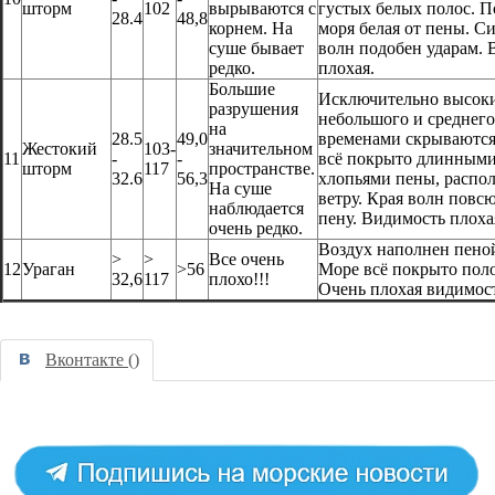
шторм
102
вырываются с
густых белых полос. П
28.4
48,8
корнем. На
моря белая от пены. С
суше бывает
волн подобен ударам.
редко.
плохая.
Большие
Исключительно высоки
разрушения
небольшого и среднего
на
28.5
49,0
временами скрываются
Жестокий
103-
значительном
11
-
-
всё покрыто длинным
шторм
117
пространстве.
32.6
56,3
хлопьями пены, распо
На суше
ветру. Края волн повс
наблюдается
пену. Видимость плоха
очень редко.
Воздух наполнен пено
>
>
Все очень
12
Ураган
>56
Море всё покрыто пол
32,6
117
плохо!!!
Очень плохая видимост
Вконтакте (
)