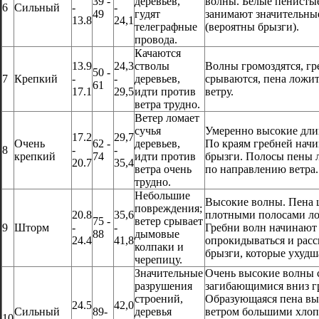
39 -
деревьев,
волны. Белые пенисты
6
Сильный
-
-
49
гудят
занимают значительны
13.8
24,1
телеграфные
(вероятны брызги).
провода.
Качаются
13.9
24,3
стволы
Волны громоздятся, гр
50 -
7
Крепкий
-
-
деревьев,
срываются, пена ложит
61
17.1
29,5
идти против
ветру.
ветра трудно.
Ветер ломает
сучья
Умеренно высокие дли
17.2
29,7
Очень
62 -
деревьев,
По краям гребней начи
8
-
-
крепкий
74
идти против
брызги. Полосы пены 
20.7
35,4
ветра очень
по направлению ветра.
трудно.
Небольшие
Высокие волны. Пена
повреждения;
20.8
35,6
плотными полосами ло
75 -
ветер срывает
9
Шторм
-
-
Гребни волн начинают
88
дымовые
24.4
41,8
опрокидываться и расс
колпаки и
брызги, которые ухудш
черепицу.
Значительные
Очень высокие волны
разрушения
загибающимися вниз г
строений,
Образующаяся пена вы
24.5
42,0
Сильный
89-
деревья
ветром большими хлоп
10
-
-